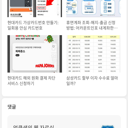
현대카드 가상카드번호 만들기:
휴면계좌 조회-해지-출금 신청
일회용 안심 카드번호
방법: 어카운트인포 내계좌한눈
에
현대카드 해외 원화 결제 차단
삼성카드 할부 이자 수수료 얼마
서비스 신청하기
일까?
댓글
엉클샘의 웹 자료실